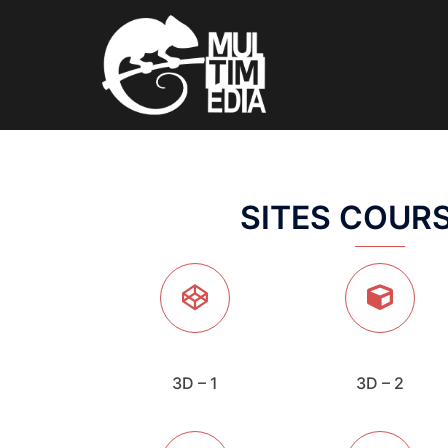
Aller
au
contenu
SITES COURS
3D – 1
3D – 2