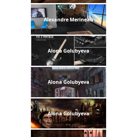
Alexandre Merineau
Alona Golubyeva
Alona Golubyeva
Alona Golubyeva