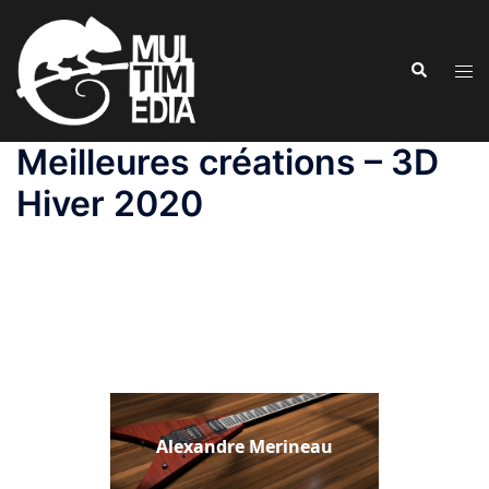
Aller
au
Recherche
contenu
Ouvr
le
men
Meilleures créations – 3D
Hiver 2020
Alexandre Merineau