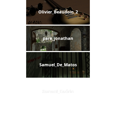
Olivier_Beaudoin_2
pare_jonathan
Samuel_De_Matos
Samuel_Guérin