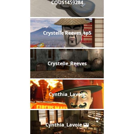
COUS1459284
Crystelle Reeves_tp5
Crystelle_Reeves
Cynthia_Lavoie
Cynthia_Lavoie (2)