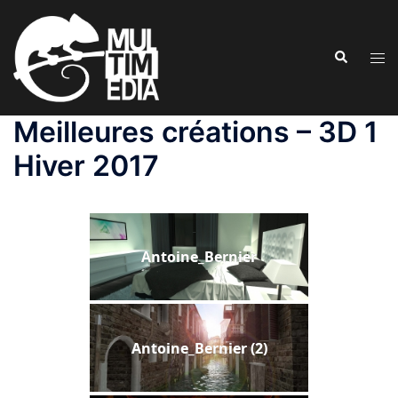
Aller
au
Recherche
contenu
Ouvr
le
men
Meilleures créations – 3D 1
Hiver 2017
Antoine_Bernier
Antoine_Bernier (2)