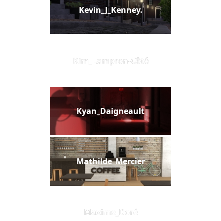
Kevin_J_Kenney.
Kim_Lampron-Côté
Kyan_Daigneault
Mathilde_Mercier
Maxime_Doré