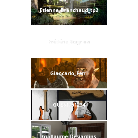
Etienne_Branchaud_tp2
Frédéric_Gagnon
Giancarlo_Ferri
GUES1351234
Guillaume_Desjardins