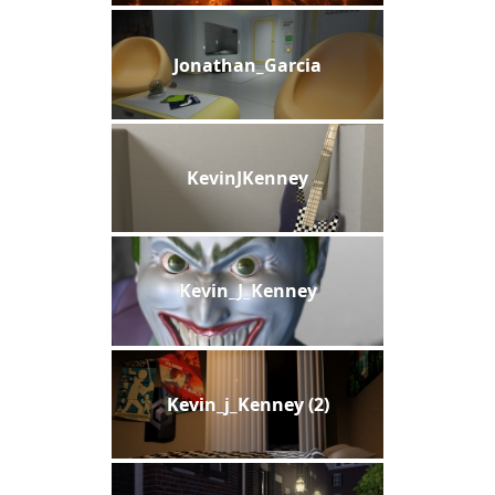
Jonathan_Garcia
KevinJKenney
Kevin_J_Kenney
Kevin_j_Kenney (2)