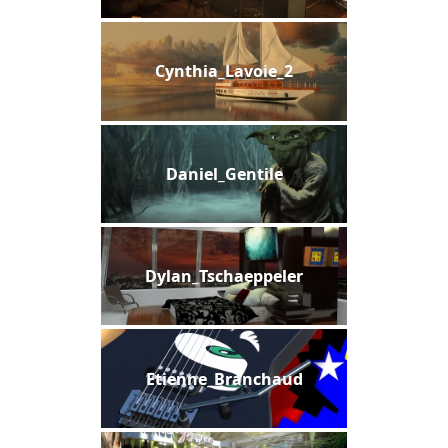
Cynthia_Lavoie_2
Daniel_Gentile
Dylan_Tschaeppeler
Etienne_Branchaud