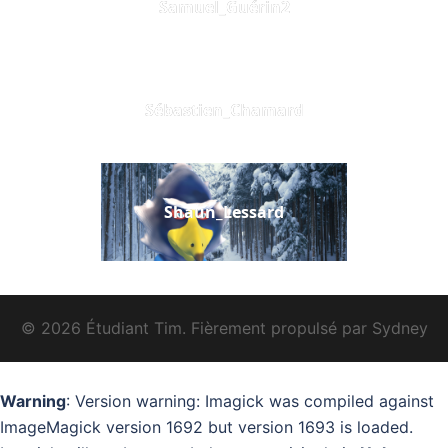
Samuel_Guérin2
Sébastien_Chamard
Shaun_Lessard
© 2026 Étudiant Tim. Fièrement propulsé par
Sydney
Warning
: Version warning: Imagick was compiled against
ImageMagick version 1692 but version 1693 is loaded.