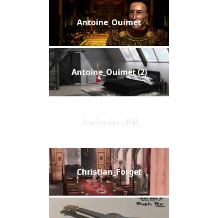
Antoine_Ouimet
Antoine_Ouimet (2)
BenjaminLeDû
Christian_Forget