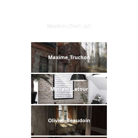
Maxime_Doré_tp2
Maxime_Truchon
Myriam_Latour
Olivier_Beaudoin