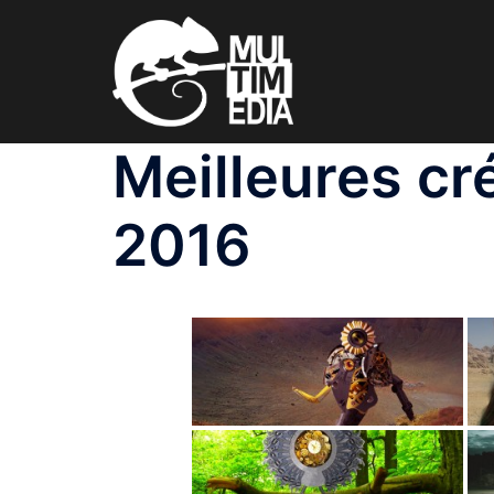
Aller
au
contenu
Meilleures cr
2016