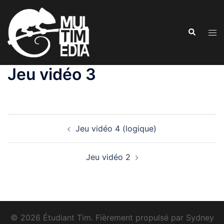
Aller
au
Recherche
contenu
Ouvr
le
men
Jeu vidéo 3
Navigation
Jeu vidéo 4 (logique)
d’article
Jeu vidéo 2
© 2026 Étudiant Tim. Fièrement propulsé par
Sydney