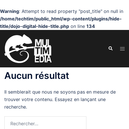
Warning
: Attempt to read property "post_title" on null in
/home/techtim/public_html/wp-content/plugins/hide-
title/dojo-digital-hide-title.php
on line
134
Aller
au
Recherche
contenu
Ouvr
le
men
Aucun résultat
Il semblerait que nous ne soyons pas en mesure de
trouver votre contenu. Essayez en lançant une
recherche.
Rechercher :