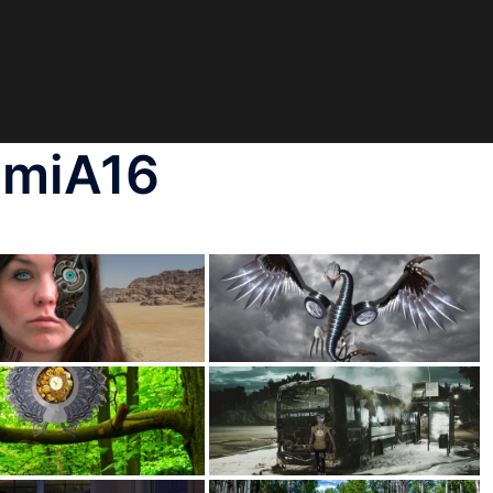
– miA16